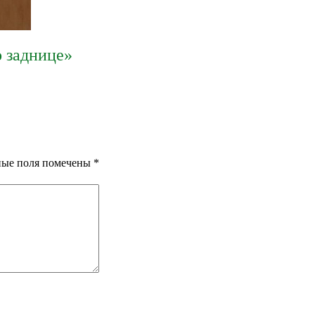
о заднице»
ные поля помечены
*