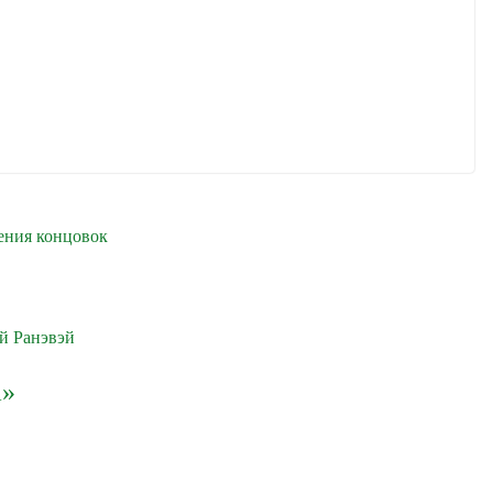
ения концовок
а»