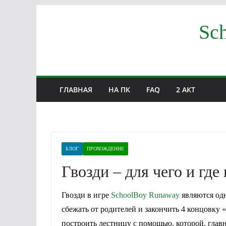
Перейти
Sc
к
содержимому
ГЛАВНАЯ
НА ПК
FAQ
2 АКТ
БЛОГ
ПРОХОЖДЕНИЕ
Гвозди – для чего и где
Гвозди в игре
SchoolBoy Runaway
являются од
сбежать от родителей и закончить 4 концовку
построить лестницу с помощью, которой, глав