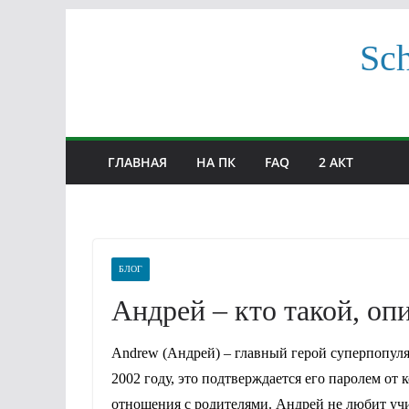
Перейти
Sc
к
содержимому
ГЛАВНАЯ
НА ПК
FAQ
2 АКТ
БЛОГ
Андрей – кто такой, оп
Andrew (Андрей) – главный герой суперпопул
2002 году, это подтверждается его паролем от 
отношения с родителями. Андрей не любит учить