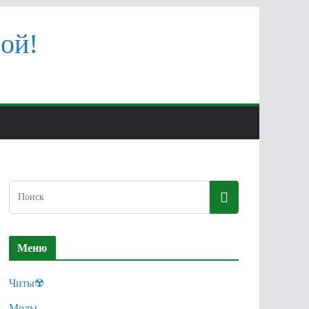
ой!
Меню
Читы☢️
Моды